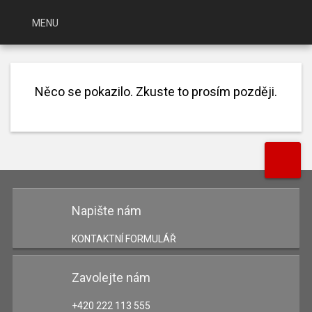
MENU
Něco se pokazilo. Zkuste to prosím později.
ÚVOD
KATALOG
AKCE
NOVINKY
O KNIHOVNĚ
Napište nám
KARIÉRA
KONTAKTNÍ FORMULÁŘ
NÁPOVĚDA
Zavolejte nám
POBOČKY
+420 222 113 555