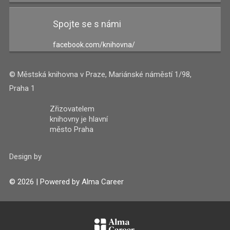
Spojte se s námi
facebook.com/knihovna/
© Městská knihovna v Praze, Mariánské náměstí 1/98,
Praha 1
Zřizovatelem
knihovny je hlavní
město Praha
Design by
© 2026 | Powered by
Alma Career